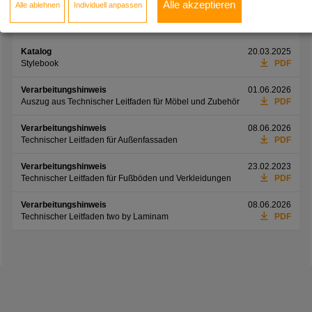
Alle akzeptieren
Alle ablehnen
Individuell anpassen
Informationsblatt
01.06.2026
Preisliste Möbelfronten
PDF
Katalog
20.03.2025
Stylebook
PDF
Verarbeitungshinweis
01.06.2026
Auszug aus Technischer Leitfaden für Möbel und Zubehör
PDF
Verarbeitungshinweis
08.06.2026
Technischer Leitfaden für Außenfassaden
PDF
Verarbeitungshinweis
23.02.2023
Technischer Leitfaden für Fußböden und Verkleidungen
PDF
Verarbeitungshinweis
08.06.2026
Technischer Leitfaden two by Laminam
PDF