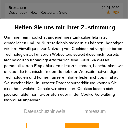
Broschüre
21.01.2026
Designbook - Hotel, Restaurant, Store
PDF
Broschüre
01.06.2026
Helfen Sie uns mit Ihrer Zustimmung
Exclusives Interieur
PDF
Um Ihnen ein möglichst angenehmes Einkaufserlebnis zu
Broschüre
08.06.2026
ermöglichen und Ihr Nutzererlebnis steigern zu können, benötigen
Laminam Design Book 2026
PDF
wir Ihre Einwilligung zur Nutzung von Cookies und vergleichbaren
Technologien auf unseren Webseiten, soweit diese nicht bereits
Broschüre
19.05.2026
Laminam Ki No Bi Collection
PDF
technologisch unbedingt erforderlich sind. Falls Sie diesen
personalisierten Empfehlungen nicht zustimmen, beschränken wir
Broschüre
08.06.2026
uns auf die technisch für den Betrieb der Webseite notwendigen
Laminam Rare Collection
PDF
Technologien und können unsere Inhalte leider nicht optimal auf
Sie zuschneiden. In unserer Datenschutzerklärung können Sie
Broschüre
08.06.2026
einsehen, welche Dienste wir einsetzen. Cookies lassen sich
Laminam Supernova
PDF
jederzeit ablehnen, widerrufen oder in der Cookie-Verwaltung
individuell anpassen.
Broschüre
08.06.2026
Laminam Surfaces Book 2026
PDF
Datenschutzhinweis
Impressum
Broschüre
08.06.2026
two by Laminam
PDF