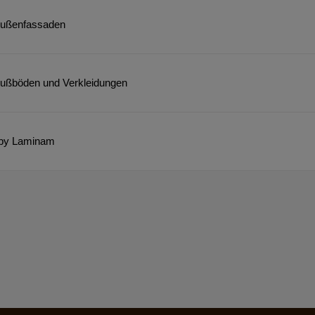
 Außenfassaden
 Fußböden und Verkleidungen
o by Laminam