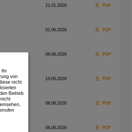
21.01.2026
PDF
01.06.2026
PDF
08.06.2026
PDF
 Ihr
tzung von
19.05.2026
PDF
iese nicht
isierten
den Betrieb
nicht
08.06.2026
PDF
 einsehen,
errufen
08.06.2026
PDF