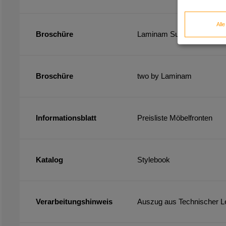
All
Broschüre
Laminam Surfaces Book 2
Broschüre
two by Laminam
Informationsblatt
Preisliste Möbelfronten
Katalog
Stylebook
Verarbeitungshinweis
Auszug aus Technischer Le