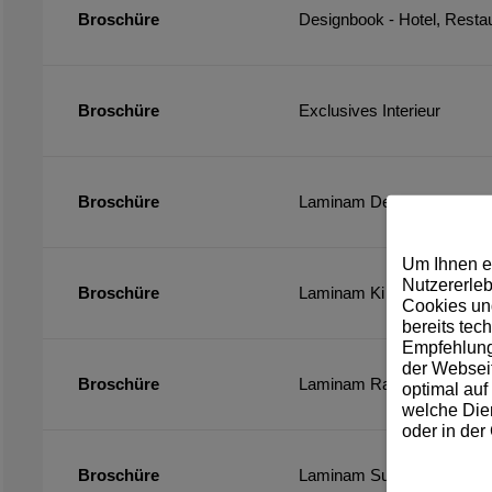
Broschüre
Designbook - Hotel, Restau
Broschüre
Exclusives Interieur
Broschüre
Laminam Design Book 20
Um Ihnen e
Nutzererleb
Broschüre
Laminam Ki No Bi Collecti
Cookies und
bereits tec
Empfehlunge
der Webseit
Broschüre
Laminam Rare Collection
optimal auf
welche Dien
oder in der
Broschüre
Laminam Supernova