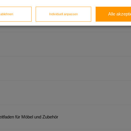
Alle akzepti
e ablehnen
Individuell anpassen
026
itfaden für Möbel und Zubehör