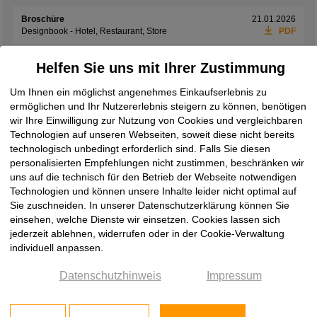
Broschüre
21.01.2026
Designbook - Hotel, Restaurant, Store
PDF
Broschüre
01.06.2026
Helfen Sie uns mit Ihrer Zustimmung
Exclusives Interieur
PDF
Um Ihnen ein möglichst angenehmes Einkaufserlebnis zu
Broschüre
08.06.2026
ermöglichen und Ihr Nutzererlebnis steigern zu können, benötigen
Laminam Design Book 2026
PDF
wir Ihre Einwilligung zur Nutzung von Cookies und vergleichbaren
Technologien auf unseren Webseiten, soweit diese nicht bereits
Broschüre
19.05.2026
Laminam Ki No Bi Collection
PDF
technologisch unbedingt erforderlich sind. Falls Sie diesen
personalisierten Empfehlungen nicht zustimmen, beschränken wir
Broschüre
08.06.2026
uns auf die technisch für den Betrieb der Webseite notwendigen
Laminam Rare Collection
PDF
Technologien und können unsere Inhalte leider nicht optimal auf
Sie zuschneiden. In unserer Datenschutzerklärung können Sie
Broschüre
08.06.2026
einsehen, welche Dienste wir einsetzen. Cookies lassen sich
Laminam Supernova
PDF
jederzeit ablehnen, widerrufen oder in der Cookie-Verwaltung
individuell anpassen.
Broschüre
08.06.2026
Laminam Surfaces Book 2026
PDF
Datenschutzhinweis
Impressum
Broschüre
08.06.2026
two by Laminam
PDF