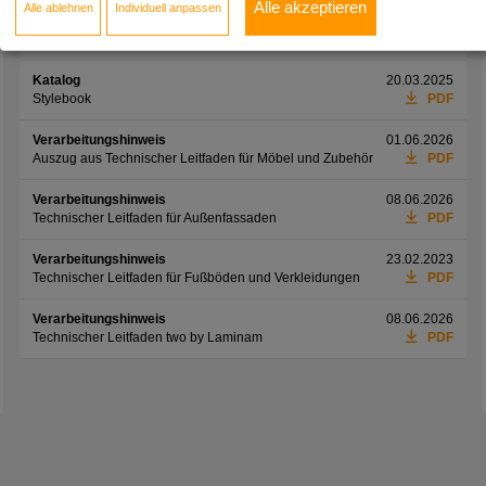
Alle akzeptieren
Alle ablehnen
Individuell anpassen
Informationsblatt
01.06.2026
Preisliste Möbelfronten
PDF
Katalog
20.03.2025
Stylebook
PDF
Verarbeitungshinweis
01.06.2026
Auszug aus Technischer Leitfaden für Möbel und Zubehör
PDF
Verarbeitungshinweis
08.06.2026
Technischer Leitfaden für Außenfassaden
PDF
Verarbeitungshinweis
23.02.2023
Technischer Leitfaden für Fußböden und Verkleidungen
PDF
Verarbeitungshinweis
08.06.2026
Technischer Leitfaden two by Laminam
PDF