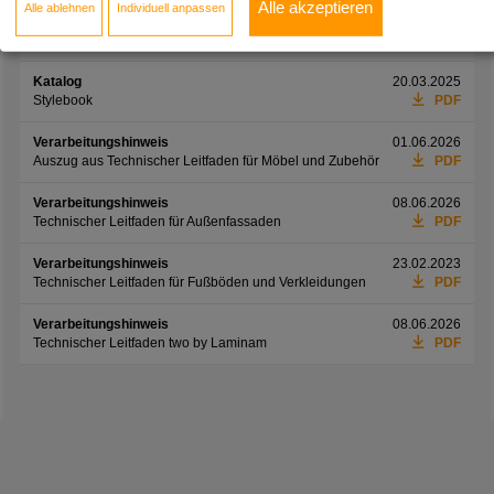
Alle akzeptieren
Alle ablehnen
Individuell anpassen
Informationsblatt
01.06.2026
Preisliste Möbelfronten
PDF
Katalog
20.03.2025
Stylebook
PDF
Verarbeitungshinweis
01.06.2026
Auszug aus Technischer Leitfaden für Möbel und Zubehör
PDF
Verarbeitungshinweis
08.06.2026
Technischer Leitfaden für Außenfassaden
PDF
Verarbeitungshinweis
23.02.2023
Technischer Leitfaden für Fußböden und Verkleidungen
PDF
Verarbeitungshinweis
08.06.2026
Technischer Leitfaden two by Laminam
PDF