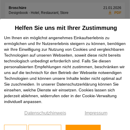
Broschüre
21.01.2026
Designbook - Hotel, Restaurant, Store
PDF
Broschüre
01.06.2026
Helfen Sie uns mit Ihrer Zustimmung
Exclusives Interieur
PDF
Um Ihnen ein möglichst angenehmes Einkaufserlebnis zu
Broschüre
08.06.2026
ermöglichen und Ihr Nutzererlebnis steigern zu können, benötigen
Laminam Design Book 2026
PDF
wir Ihre Einwilligung zur Nutzung von Cookies und vergleichbaren
Technologien auf unseren Webseiten, soweit diese nicht bereits
Broschüre
19.05.2026
Laminam Ki No Bi Collection
PDF
technologisch unbedingt erforderlich sind. Falls Sie diesen
personalisierten Empfehlungen nicht zustimmen, beschränken wir
Broschüre
08.06.2026
uns auf die technisch für den Betrieb der Webseite notwendigen
Laminam Rare Collection
PDF
Technologien und können unsere Inhalte leider nicht optimal auf
Sie zuschneiden. In unserer Datenschutzerklärung können Sie
Broschüre
08.06.2026
einsehen, welche Dienste wir einsetzen. Cookies lassen sich
Laminam Supernova
PDF
jederzeit ablehnen, widerrufen oder in der Cookie-Verwaltung
individuell anpassen.
Broschüre
08.06.2026
Laminam Surfaces Book 2026
PDF
Datenschutzhinweis
Impressum
Broschüre
08.06.2026
two by Laminam
PDF