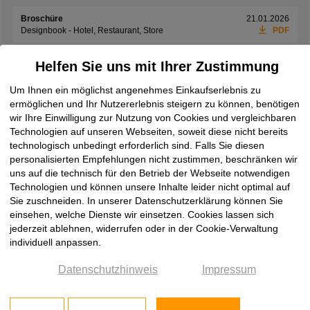
Broschüre
21.01.2026
Designbook - Hotel, Restaurant, Store
PDF
Broschüre
01.06.2026
Helfen Sie uns mit Ihrer Zustimmung
Exclusives Interieur
PDF
Um Ihnen ein möglichst angenehmes Einkaufserlebnis zu
Broschüre
08.06.2026
ermöglichen und Ihr Nutzererlebnis steigern zu können, benötigen
Laminam Design Book 2026
PDF
wir Ihre Einwilligung zur Nutzung von Cookies und vergleichbaren
Technologien auf unseren Webseiten, soweit diese nicht bereits
Broschüre
19.05.2026
Laminam Ki No Bi Collection
PDF
technologisch unbedingt erforderlich sind. Falls Sie diesen
personalisierten Empfehlungen nicht zustimmen, beschränken wir
Broschüre
08.06.2026
uns auf die technisch für den Betrieb der Webseite notwendigen
Laminam Rare Collection
PDF
Technologien und können unsere Inhalte leider nicht optimal auf
Sie zuschneiden. In unserer Datenschutzerklärung können Sie
Broschüre
08.06.2026
einsehen, welche Dienste wir einsetzen. Cookies lassen sich
Laminam Supernova
PDF
jederzeit ablehnen, widerrufen oder in der Cookie-Verwaltung
individuell anpassen.
Broschüre
08.06.2026
Laminam Surfaces Book 2026
PDF
Datenschutzhinweis
Impressum
Broschüre
08.06.2026
two by Laminam
PDF