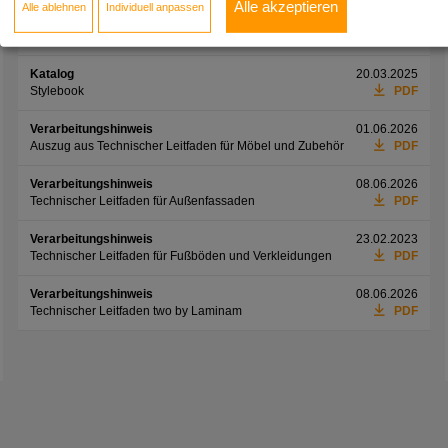
Alle akzeptieren
Alle ablehnen
Individuell anpassen
Informationsblatt
01.06.2026
Preisliste Möbelfronten
PDF
Katalog
20.03.2025
Stylebook
PDF
Verarbeitungshinweis
01.06.2026
Auszug aus Technischer Leitfaden für Möbel und Zubehör
PDF
Verarbeitungshinweis
08.06.2026
Technischer Leitfaden für Außenfassaden
PDF
Verarbeitungshinweis
23.02.2023
Technischer Leitfaden für Fußböden und Verkleidungen
PDF
Verarbeitungshinweis
08.06.2026
Technischer Leitfaden two by Laminam
PDF