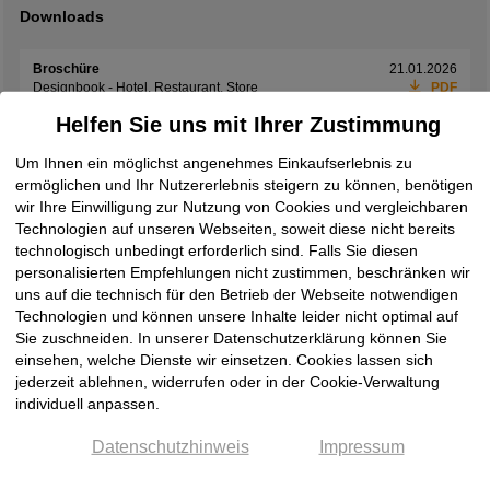
Downloads
Broschüre
21.01.2026
Designbook - Hotel, Restaurant, Store
PDF
Helfen Sie uns mit Ihrer Zustimmung
Broschüre
01.06.2026
Exclusives Interieur
PDF
Um Ihnen ein möglichst angenehmes Einkaufserlebnis zu
ermöglichen und Ihr Nutzererlebnis steigern zu können, benötigen
Broschüre
08.06.2026
wir Ihre Einwilligung zur Nutzung von Cookies und vergleichbaren
Laminam Design Book 2026
PDF
Technologien auf unseren Webseiten, soweit diese nicht bereits
technologisch unbedingt erforderlich sind. Falls Sie diesen
Broschüre
19.05.2026
Laminam Ki No Bi Collection
PDF
personalisierten Empfehlungen nicht zustimmen, beschränken wir
uns auf die technisch für den Betrieb der Webseite notwendigen
Broschüre
08.06.2026
Technologien und können unsere Inhalte leider nicht optimal auf
Laminam Rare Collection
PDF
Sie zuschneiden. In unserer Datenschutzerklärung können Sie
einsehen, welche Dienste wir einsetzen. Cookies lassen sich
Broschüre
08.06.2026
jederzeit ablehnen, widerrufen oder in der Cookie-Verwaltung
Laminam Supernova
PDF
individuell anpassen.
Broschüre
08.06.2026
Datenschutzhinweis
Impressum
Laminam Surfaces Book 2026
PDF
Broschüre
08.06.2026