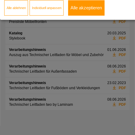
two by Laminam
PDF
Alle akzeptieren
Alle ablehnen
Individuell anpassen
Informationsblatt
01.06.2026
Preisliste Möbelfronten
PDF
Katalog
20.03.2025
Stylebook
PDF
Verarbeitungshinweis
01.06.2026
Auszug aus Technischer Leitfaden für Möbel und Zubehör
PDF
Verarbeitungshinweis
08.06.2026
Technischer Leitfaden für Außenfassaden
PDF
Verarbeitungshinweis
23.02.2023
Technischer Leitfaden für Fußböden und Verkleidungen
PDF
Verarbeitungshinweis
08.06.2026
Technischer Leitfaden two by Laminam
PDF