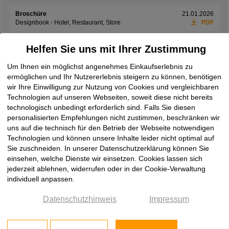
Broschüre
21.01.2026
Designbook - Hotel, Restaurant, Store
PDF
Broschüre
01.06.2026
Helfen Sie uns mit Ihrer Zustimmung
Exclusives Interieur
PDF
Um Ihnen ein möglichst angenehmes Einkaufserlebnis zu
Broschüre
08.06.2026
ermöglichen und Ihr Nutzererlebnis steigern zu können, benötigen
Laminam Design Book 2026
PDF
wir Ihre Einwilligung zur Nutzung von Cookies und vergleichbaren
Technologien auf unseren Webseiten, soweit diese nicht bereits
Broschüre
19.05.2026
Laminam Ki No Bi Collection
PDF
technologisch unbedingt erforderlich sind. Falls Sie diesen
personalisierten Empfehlungen nicht zustimmen, beschränken wir
Broschüre
08.06.2026
uns auf die technisch für den Betrieb der Webseite notwendigen
Laminam Rare Collection
PDF
Technologien und können unsere Inhalte leider nicht optimal auf
Sie zuschneiden. In unserer Datenschutzerklärung können Sie
Broschüre
08.06.2026
einsehen, welche Dienste wir einsetzen. Cookies lassen sich
Laminam Supernova
PDF
jederzeit ablehnen, widerrufen oder in der Cookie-Verwaltung
individuell anpassen.
Broschüre
08.06.2026
Laminam Surfaces Book 2026
PDF
Datenschutzhinweis
Impressum
Broschüre
08.06.2026
two by Laminam
PDF