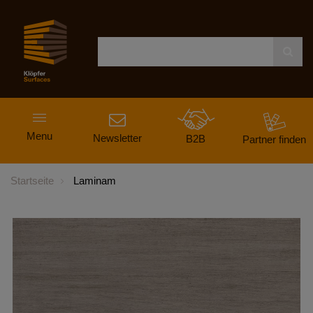
Navigation
Menu
ein-
Newsletter
B2B
Partner finden
und
ausblenden
Startseite
Laminam