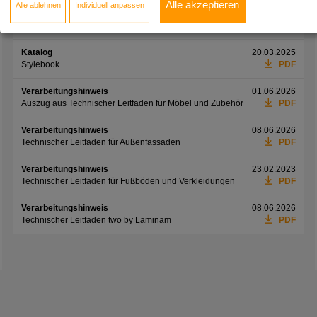
Alle akzeptieren
Alle ablehnen
Individuell anpassen
Informationsblatt
01.06.2026
Preisliste Möbelfronten
PDF
Katalog
20.03.2025
Stylebook
PDF
Verarbeitungshinweis
01.06.2026
Auszug aus Technischer Leitfaden für Möbel und Zubehör
PDF
Verarbeitungshinweis
08.06.2026
Technischer Leitfaden für Außenfassaden
PDF
Verarbeitungshinweis
23.02.2023
Technischer Leitfaden für Fußböden und Verkleidungen
PDF
Verarbeitungshinweis
08.06.2026
Technischer Leitfaden two by Laminam
PDF