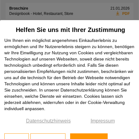
Broschüre
21.01.2026
Designbook - Hotel, Restaurant, Store
PDF
Broschüre
01.06.2026
Helfen Sie uns mit Ihrer Zustimmung
Exclusives Interieur
PDF
Um Ihnen ein möglichst angenehmes Einkaufserlebnis zu
Broschüre
08.06.2026
ermöglichen und Ihr Nutzererlebnis steigern zu können, benötigen
Laminam Design Book 2026
PDF
wir Ihre Einwilligung zur Nutzung von Cookies und vergleichbaren
Technologien auf unseren Webseiten, soweit diese nicht bereits
Broschüre
19.05.2026
Laminam Ki No Bi Collection
PDF
technologisch unbedingt erforderlich sind. Falls Sie diesen
personalisierten Empfehlungen nicht zustimmen, beschränken wir
Broschüre
08.06.2026
uns auf die technisch für den Betrieb der Webseite notwendigen
Laminam Rare Collection
PDF
Technologien und können unsere Inhalte leider nicht optimal auf
Sie zuschneiden. In unserer Datenschutzerklärung können Sie
Broschüre
08.06.2026
einsehen, welche Dienste wir einsetzen. Cookies lassen sich
Laminam Supernova
PDF
jederzeit ablehnen, widerrufen oder in der Cookie-Verwaltung
individuell anpassen.
Broschüre
08.06.2026
Laminam Surfaces Book 2026
PDF
Datenschutzhinweis
Impressum
Broschüre
08.06.2026
two by Laminam
PDF