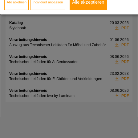
Alle akzeptieren
Alle ablehnen
Individuell anpassen
Informationsblatt
01.06.2026
Preisliste Möbelfronten
PDF
Katalog
20.03.2025
Stylebook
PDF
Verarbeitungshinweis
01.06.2026
Auszug aus Technischer Leitfaden für Möbel und Zubehör
PDF
Verarbeitungshinweis
08.06.2026
Technischer Leitfaden für Außenfassaden
PDF
Verarbeitungshinweis
23.02.2023
Technischer Leitfaden für Fußböden und Verkleidungen
PDF
Verarbeitungshinweis
08.06.2026
Technischer Leitfaden two by Laminam
PDF