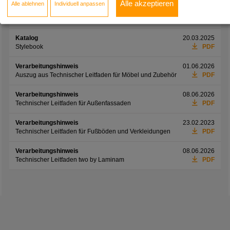
Alle akzeptieren
Alle ablehnen
Individuell anpassen
Informationsblatt
01.06.2026
Preisliste Möbelfronten
PDF
Katalog
20.03.2025
Stylebook
PDF
Verarbeitungshinweis
01.06.2026
Auszug aus Technischer Leitfaden für Möbel und Zubehör
PDF
Verarbeitungshinweis
08.06.2026
Technischer Leitfaden für Außenfassaden
PDF
Verarbeitungshinweis
23.02.2023
Technischer Leitfaden für Fußböden und Verkleidungen
PDF
Verarbeitungshinweis
08.06.2026
Technischer Leitfaden two by Laminam
PDF