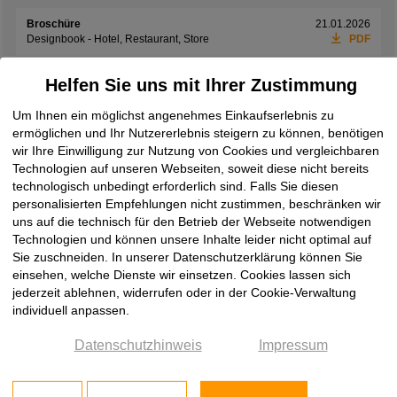
Broschüre
21.01.2026
Designbook - Hotel, Restaurant, Store
PDF
Broschüre
01.06.2026
Helfen Sie uns mit Ihrer Zustimmung
Exclusives Interieur
PDF
Um Ihnen ein möglichst angenehmes Einkaufserlebnis zu
Broschüre
08.06.2026
ermöglichen und Ihr Nutzererlebnis steigern zu können, benötigen
Laminam Design Book 2026
PDF
wir Ihre Einwilligung zur Nutzung von Cookies und vergleichbaren
Technologien auf unseren Webseiten, soweit diese nicht bereits
Broschüre
19.05.2026
Laminam Ki No Bi Collection
PDF
technologisch unbedingt erforderlich sind. Falls Sie diesen
personalisierten Empfehlungen nicht zustimmen, beschränken wir
Broschüre
08.06.2026
uns auf die technisch für den Betrieb der Webseite notwendigen
Laminam Rare Collection
PDF
Technologien und können unsere Inhalte leider nicht optimal auf
Sie zuschneiden. In unserer Datenschutzerklärung können Sie
Broschüre
08.06.2026
einsehen, welche Dienste wir einsetzen. Cookies lassen sich
Laminam Supernova
PDF
jederzeit ablehnen, widerrufen oder in der Cookie-Verwaltung
individuell anpassen.
Broschüre
08.06.2026
Laminam Surfaces Book 2026
PDF
Datenschutzhinweis
Impressum
Broschüre
08.06.2026
two by Laminam
PDF