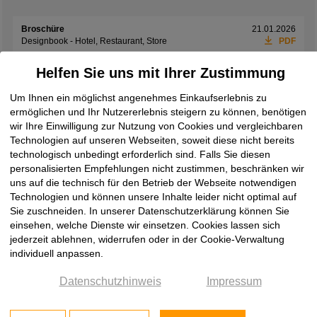
Broschüre
21.01.2026
Designbook - Hotel, Restaurant, Store
PDF
Broschüre
01.06.2026
Helfen Sie uns mit Ihrer Zustimmung
Exclusives Interieur
PDF
Um Ihnen ein möglichst angenehmes Einkaufserlebnis zu
Broschüre
08.06.2026
ermöglichen und Ihr Nutzererlebnis steigern zu können, benötigen
Laminam Design Book 2026
PDF
wir Ihre Einwilligung zur Nutzung von Cookies und vergleichbaren
Technologien auf unseren Webseiten, soweit diese nicht bereits
Broschüre
19.05.2026
technologisch unbedingt erforderlich sind. Falls Sie diesen
Laminam Ki No Bi Collection
PDF
personalisierten Empfehlungen nicht zustimmen, beschränken wir
uns auf die technisch für den Betrieb der Webseite notwendigen
Broschüre
08.06.2026
Technologien und können unsere Inhalte leider nicht optimal auf
Laminam Rare Collection
PDF
Sie zuschneiden. In unserer Datenschutzerklärung können Sie
Broschüre
08.06.2026
einsehen, welche Dienste wir einsetzen. Cookies lassen sich
Laminam Supernova
PDF
jederzeit ablehnen, widerrufen oder in der Cookie-Verwaltung
individuell anpassen.
Broschüre
08.06.2026
Laminam Surfaces Book 2026
PDF
Datenschutzhinweis
Impressum
Broschüre
08.06.2026
two by Laminam
PDF