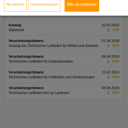
Alle akzeptieren
Alle ablehnen
Individuell anpassen
Informationsblatt
01.06.2026
Preisliste Möbelfronten
PDF
Katalog
20.03.2025
Stylebook
PDF
Verarbeitungshinweis
01.06.2026
Auszug aus Technischer Leitfaden für Möbel und Zubehör
PDF
Verarbeitungshinweis
08.06.2026
Technischer Leitfaden für Außenfassaden
PDF
Verarbeitungshinweis
23.02.2023
Technischer Leitfaden für Fußböden und Verkleidungen
PDF
Verarbeitungshinweis
08.06.2026
Technischer Leitfaden two by Laminam
PDF