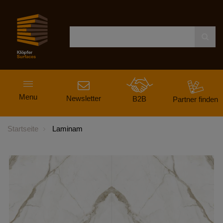
Navigation
Menu
ein-
Newsletter
B2B
Partner finden
und
ausblenden
Startseite
Laminam