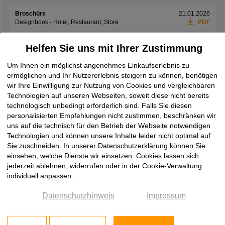
Broschüre
21.01.2026
Designbook - Hotel, Restaurant, Store
PDF
Broschüre
01.06.2026
Helfen Sie uns mit Ihrer Zustimmung
Exclusives Interieur
PDF
Um Ihnen ein möglichst angenehmes Einkaufserlebnis zu
Broschüre
08.06.2026
ermöglichen und Ihr Nutzererlebnis steigern zu können, benötigen
Laminam Design Book 2026
PDF
wir Ihre Einwilligung zur Nutzung von Cookies und vergleichbaren
Technologien auf unseren Webseiten, soweit diese nicht bereits
Broschüre
19.05.2026
Laminam Ki No Bi Collection
PDF
technologisch unbedingt erforderlich sind. Falls Sie diesen
personalisierten Empfehlungen nicht zustimmen, beschränken wir
Broschüre
08.06.2026
uns auf die technisch für den Betrieb der Webseite notwendigen
Laminam Rare Collection
PDF
Technologien und können unsere Inhalte leider nicht optimal auf
Sie zuschneiden. In unserer Datenschutzerklärung können Sie
Broschüre
08.06.2026
einsehen, welche Dienste wir einsetzen. Cookies lassen sich
Laminam Supernova
PDF
jederzeit ablehnen, widerrufen oder in der Cookie-Verwaltung
individuell anpassen.
Broschüre
08.06.2026
Laminam Surfaces Book 2026
PDF
Datenschutzhinweis
Impressum
Broschüre
08.06.2026
two by Laminam
PDF