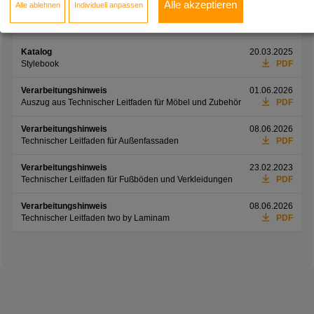
Alle akzeptieren
Alle ablehnen
Individuell anpassen
Informationsblatt
01.06.2026
Preisliste Möbelfronten
PDF
Katalog
20.03.2025
Stylebook
PDF
Verarbeitungshinweis
01.06.2026
Auszug aus Technischer Leitfaden für Möbel und Zubehör
PDF
Verarbeitungshinweis
08.06.2026
Technischer Leitfaden für Außenfassaden
PDF
Verarbeitungshinweis
23.02.2023
Technischer Leitfaden für Fußböden und Verkleidungen
PDF
Verarbeitungshinweis
08.06.2026
Technischer Leitfaden two by Laminam
PDF