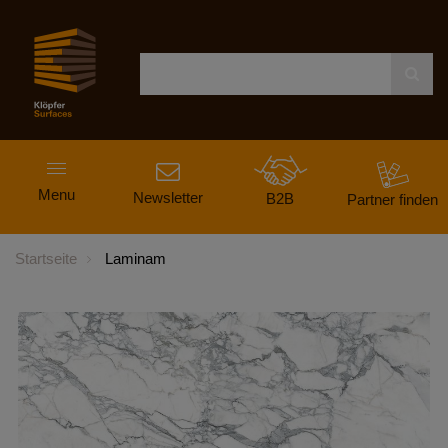
Navigation
Menu
ein-
Newsletter
B2B
Partner finden
und
ausblenden
Startseite
Laminam