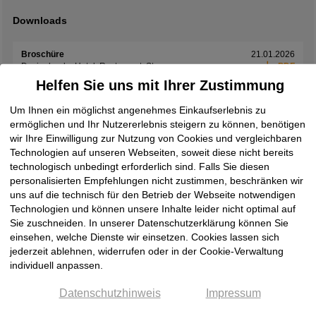
Downloads
Broschüre
21.01.2026
Designbook - Hotel, Restaurant, Store
PDF
Helfen Sie uns mit Ihrer Zustimmung
Broschüre
01.06.2026
Exclusives Interieur
PDF
Um Ihnen ein möglichst angenehmes Einkaufserlebnis zu
ermöglichen und Ihr Nutzererlebnis steigern zu können, benötigen
Broschüre
08.06.2026
wir Ihre Einwilligung zur Nutzung von Cookies und vergleichbaren
Laminam Design Book 2026
PDF
Technologien auf unseren Webseiten, soweit diese nicht bereits
technologisch unbedingt erforderlich sind. Falls Sie diesen
Broschüre
19.05.2026
personalisierten Empfehlungen nicht zustimmen, beschränken wir
Laminam Ki No Bi Collection
PDF
uns auf die technisch für den Betrieb der Webseite notwendigen
Technologien und können unsere Inhalte leider nicht optimal auf
Broschüre
08.06.2026
Laminam Rare Collection
PDF
Sie zuschneiden. In unserer Datenschutzerklärung können Sie
einsehen, welche Dienste wir einsetzen. Cookies lassen sich
Broschüre
08.06.2026
jederzeit ablehnen, widerrufen oder in der Cookie-Verwaltung
Laminam Supernova
PDF
individuell anpassen.
Broschüre
08.06.2026
Datenschutzhinweis
Impressum
Laminam Surfaces Book 2026
PDF