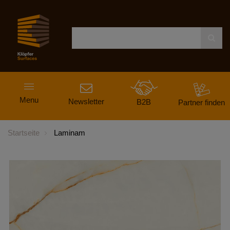
Navigation
Menu
ein-
Newsletter
B2B
Partner finden
und
ausblenden
Startseite
Laminam