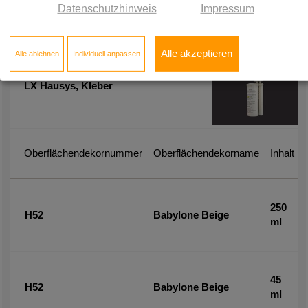
Datenschutzhinweis
Impressum
Zubehör-Artikel
Alle akzeptieren
Alle ablehnen
Individuell anpassen
LX Hausys, Kleber
Oberflächendekornummer
Oberflächendekorname
Inhalt
250
H52
Babylone Beige
ml
45
H52
Babylone Beige
ml