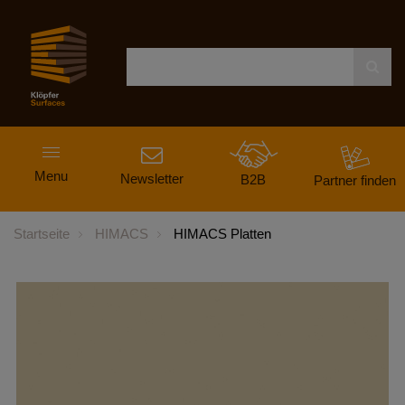
Navigation
Menu
ein-
Newsletter
B2B
Partner finden
und
ausblenden
Startseite
HIMACS
HIMACS Platten