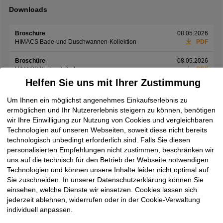
Downloads
Broschüre
08.05.2026
HIMACS Bade-und Duschwannen-Kollektion
PDF
Broschüre
08.05.2026
HIMACS Küche & Bad
PDF
Helfen Sie uns mit Ihrer Zustimmung
Katalog
08.05.2026
HIMACS Gesamtkatalog 2026
PDF
Um Ihnen ein möglichst angenehmes Einkaufserlebnis zu
ermöglichen und Ihr Nutzererlebnis steigern zu können, benötigen
Pflege- und Reinigungshinweis
08.05.2026
wir Ihre Einwilligung zur Nutzung von Cookies und vergleichbaren
HIMACS Nutzung & Pflege
PDF
Technologien auf unseren Webseiten, soweit diese nicht bereits
technologisch unbedingt erforderlich sind. Falls Sie diesen
Preisliste
21.05.2026
personalisierten Empfehlungen nicht zustimmen, beschränken wir
HIMACS Rabatt- und Lieferbedingungen
PDF
uns auf die technisch für den Betrieb der Webseite notwendigen
Technologien und können unsere Inhalte leider nicht optimal auf
Richtlinie
28.09.2023
Brandverhalten von Baustoffen
PDF
Sie zuschneiden. In unserer Datenschutzerklärung können Sie
einsehen, welche Dienste wir einsetzen. Cookies lassen sich
technisches Datenblatt
08.05.2026
jederzeit ablehnen, widerrufen oder in der Cookie-Verwaltung
HIMACS technisches Datenblatt
PDF
individuell anpassen.