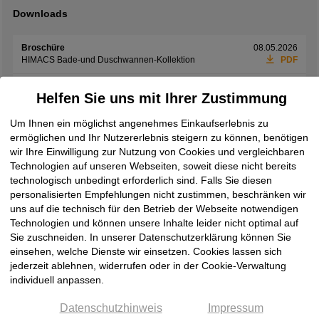
Downloads
Broschüre
08.05.2026
HIMACS Bade-und Duschwannen-Kollektion
PDF
Broschüre
08.05.2026
Helfen Sie uns mit Ihrer Zustimmung
HIMACS Küche & Bad
PDF
Um Ihnen ein möglichst angenehmes Einkaufserlebnis zu
Katalog
08.05.2026
ermöglichen und Ihr Nutzererlebnis steigern zu können, benötigen
HIMACS Gesamtkatalog 2026
PDF
wir Ihre Einwilligung zur Nutzung von Cookies und vergleichbaren
Pflege- und Reinigungshinweis
08.05.2026
Technologien auf unseren Webseiten, soweit diese nicht bereits
HIMACS Nutzung & Pflege
PDF
technologisch unbedingt erforderlich sind. Falls Sie diesen
personalisierten Empfehlungen nicht zustimmen, beschränken wir
Preisliste
21.05.2026
uns auf die technisch für den Betrieb der Webseite notwendigen
HIMACS Rabatt- und Lieferbedingungen
PDF
Technologien und können unsere Inhalte leider nicht optimal auf
Sie zuschneiden. In unserer Datenschutzerklärung können Sie
technisches Datenblatt
08.05.2026
einsehen, welche Dienste wir einsetzen. Cookies lassen sich
HIMACS technisches Datenblatt
PDF
jederzeit ablehnen, widerrufen oder in der Cookie-Verwaltung
individuell anpassen.
Datenschutzhinweis
Impressum