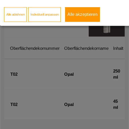
Zubehör-Artikel
Alle akzeptieren
Alle ablehnen
Individuell anpassen
LX Hausys, Kleber
Oberflächendekornummer
Oberflächendekorname
Inhalt
250
T02
Opal
ml
45
T02
Opal
ml