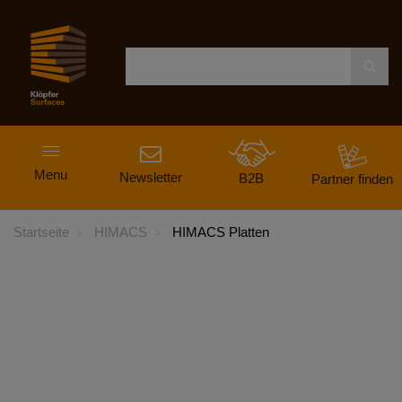
Navigation
Menu
ein-
Newsletter
B2B
Partner finden
und
ausblenden
Startseite
HIMACS
HIMACS Platten