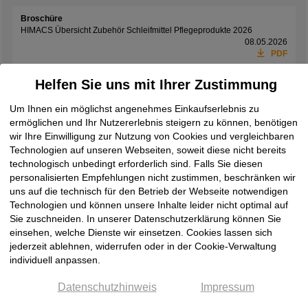
Broschüre
HIMACS Übersicht Zubehör Schleifmittel Pflegeprodukte 2026
08.05.2026
PDF
Pflege- und Reinigungshinweis
06.06.2024
Helfen Sie uns mit Ihrer Zustimmung
HIMACS Nutzung & Pflege
PDF
Um Ihnen ein möglichst angenehmes Einkaufserlebnis zu
ermöglichen und Ihr Nutzererlebnis steigern zu können, benötigen
wir Ihre Einwilligung zur Nutzung von Cookies und vergleichbaren
Technologien auf unseren Webseiten, soweit diese nicht bereits
Zubehör-Artikel
technologisch unbedingt erforderlich sind. Falls Sie diesen
personalisierten Empfehlungen nicht zustimmen, beschränken wir
uns auf die technisch für den Betrieb der Webseite notwendigen
LX Hausys, Mischerdüsen
Technologien und können unsere Inhalte leider nicht optimal auf
Sie zuschneiden. In unserer Datenschutzerklärung können Sie
einsehen, welche Dienste wir einsetzen. Cookies lassen sich
jederzeit ablehnen, widerrufen oder in der Cookie-Verwaltung
individuell anpassen.
besondere
Preis /
Paketinhalt/Menge
Produkteigenschaften
Stk.
Datenschutzhinweis
Impressum