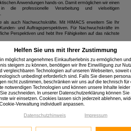
aktischen Anwendungen hands-on. Damit ermöglichen wir einen
in die professionelle Verarbeitung und vielseitigen
.
be als auch Nachwuchskräfte. Mit HIMACS erweitern Sie Ihr
Kunden- und Auftragsperspektiven. Für Nachwuchskräfte im
iche Perspektiven und hebt Ihre Fähigkeiten auf das nächste
Helfen Sie uns mit Ihrer Zustimmung
zukunftsweisenden Materials, das sich "nahezu so robust wie
in möglichst angenehmes Einkaufserlebnis zu ermöglichen und
rden" kann. Erweitern Sie Ihr Auftragsspektrum und knüpfen Sie
nis steigern zu können, benötigen wir Ihre Einwilligung zur Nu
 vergleichbaren Technologien auf unseren Webseiten, soweit d
hnologisch unbedingt erforderlich sind. Falls Sie diesen personal
n nicht zustimmen, beschränken wir uns auf die technisch für 
hen Fertigkeiten mit, um mit HIMACS zu arbeiten. Das Material
e notwendigen Technologien und können unsere Inhalte leider 
ng bearbeiten und eröffnet gleichzeitig völlig neue
 Sie zuschneiden. In unserer Datenschutzerklärung können Sie
e Übergänge und dreidimensionale Formgebung – mit HIMACS
ste wir einsetzen. Cookies lassen sich jederzeit ablehnen, wid
 Cookie-Verwaltung individuell anpassen.
 bietet HIMACS durch seine fugenlose Verarbeitung und
Datenschutzhinweis
Impressum
ge Wandverkleidungen, maßgeschneiderte Möbel oder edle