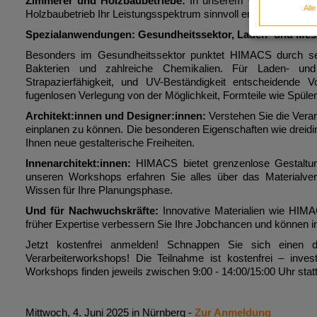
Zimmerer und Holzbaubetriebe:
In unserem Workshop zeigen
All
Holzbaubetrieb Ihr Leistungsspektrum sinnvoll erweitern und K
Spezialanwendungen: Gesundheitssektor, Laden- und Mes
Besonders im Gesundheitssektor punktet HIMACS durch seine
Bakterien und zahlreiche Chemikalien. Für Laden- un
Strapazierfähigkeit, und UV-Beständigkeit entscheidende V
fugenlosen Verlegung von der Möglichkeit, Formteile wie Spül
Architekt:innen und Designer:innen:
Verstehen Sie die Vera
einplanen zu können. Die besonderen Eigenschaften wie dreidi
Ihnen neue gestalterische Freiheiten.
Innenarchitekt:innen:
HIMACS bietet grenzenlose Gestaltung
unseren Workshops erfahren Sie alles über das Materialverha
Wissen für Ihre Planungsphase.
Und für Nachwuchskräfte:
Innovative Materialien wie HIM
früher Expertise verbessern Sie Ihre Jobchancen und können in
Jetzt kostenfrei anmelden! Schnappen Sie sich einen 
Verarbeiterworkshops! Die Teilnahme ist kostenfrei – invest
Workshops finden jeweils zwischen 9:00 - 14:00/15:00 Uhr statt
Mittwoch, 4. Juni 2025 in Nürnberg
-
Zur Anmeldung