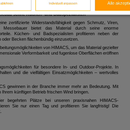
 Ihnen, wie Sie als Tischler:in, Schreiner:in, Zimmerer und
Alle akzepti
e ablehnen
Individuell anpassen
unden mit innovativen Materiallösungen begeistern können.
sebau sowie Küchen- und Badspezialisten
 zertifizierte Widerstandsfähigkeit gegen Schmutz, Viren,
d Messebauer bietet das Material durch seine enorme
orteile. Küchen- und Badspezialisten profitieren neben der
en oder Becken flächenbündig einzusetzen.
rbeitungsmöglichkeiten von HIMACS, um das Material gezielter
mensionale Verformbarkeit und fugenlose Oberflächen eröffnen
smöglichkeiten für besondere In- und Outdoor-Projekte. In
lten und die vielfältigen Einsatzmöglichkeiten – wertvolles
ACS gewinnen in der Branche immer mehr an Bedeutung. Mit
 Ihrem künftigen Betrieb frischen Wind bringen.
der begehrten Plätze bei unseren praxisnahen HIMACS-
ieren Sie nur einen Tag und profitieren Sie langfristig!
Die
.