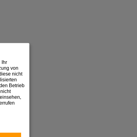
 Ihr
tzung von
iese nicht
isierten
den Betrieb
nicht
 einsehen,
errufen